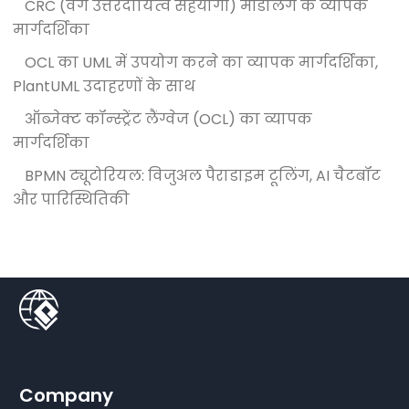
CRC (वर्ग उत्तरदायित्व सहयोगी) मॉडलिंग के व्यापक
मार्गदर्शिका
OCL का UML में उपयोग करने का व्यापक मार्गदर्शिका,
PlantUML उदाहरणों के साथ
ऑब्जेक्ट कॉन्स्ट्रेंट लैंग्वेज (OCL) का व्यापक
मार्गदर्शिका
BPMN ट्यूटोरियल: विजुअल पैराडाइम टूलिंग, AI चैटबॉट
और पारिस्थितिकी
Company