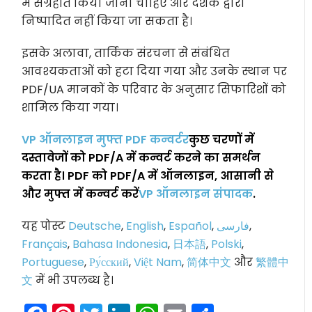
में संग्रहीत किया जाना चाहिए और दर्शक द्वारा
निष्पादित नहीं किया जा सकता है।
इसके अलावा, तार्किक संरचना से संबंधित
आवश्यकताओं को हटा दिया गया और उनके स्थान पर
PDF/UA मानकों के परिवार के अनुसार सिफारिशों को
शामिल किया गया।
VP ऑनलाइन मुफ्त PDF कन्वर्टर
कुछ चरणों में
दस्तावेजों को PDF/A में कन्वर्ट करने का समर्थन
करता है। PDF को PDF/A में ऑनलाइन, आसानी से
और मुफ्त में कन्वर्ट करें
VP ऑनलाइन संपादक
.
यह पोस्ट
Deutsche
,
English
,
Español
,
فارسی
,
Français
,
Bahasa Indonesia
,
日本語
,
Polski
,
Portuguese
,
Ру́сский
,
Việt Nam
,
简体中文
और
繁體中
文
में भी उपलब्ध है।