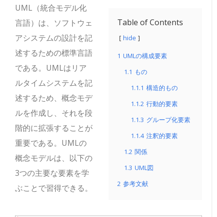
UML（統合モデル化
Table of Contents
言語）は、ソフトウェ
アシステムの設計を記
hide
述するための標準言語
1
UMLの構成要素
である。UMLはリア
1.1
もの
ルタイムシステムを記
1.1.1
構造的もの
述するため、概念モデ
1.1.2
行動的要素
ルを作成し、それを段
1.1.3
グループ化要素
階的に拡張することが
1.1.4
注釈的要素
重要である。UMLの
1.2
関係
概念モデルは、以下の
1.3
UML図
3つの主要な要素を学
2
参考文献
ぶことで習得できる。