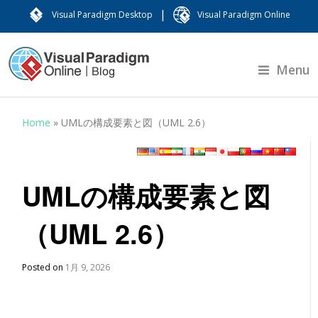
|
Visual Paradigm Desktop
Visual Paradigm Online
Menu
Home
»
UMLの構成要素と図（UML 2.6）
UMLの構成要素と図
（UML 2.6）
Posted on
1月 9, 2026