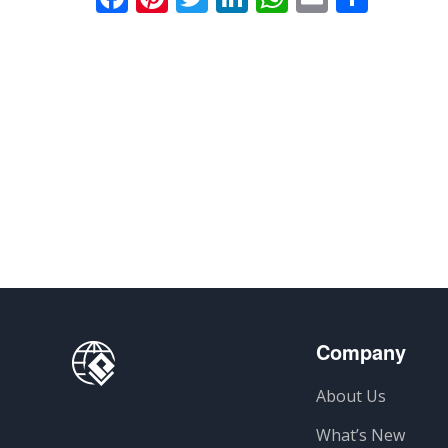
有
Company
About Us
What’s New