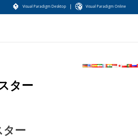
|
Visual Paradigm Desktop
Visual Paradigm Online
スター
スター