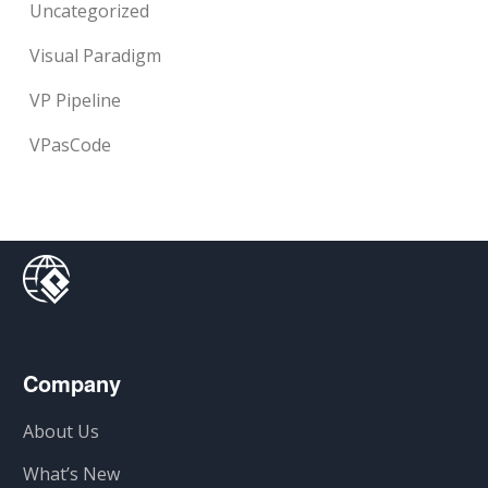
Uncategorized
Visual Paradigm
VP Pipeline
VPasCode
Company
About Us
What’s New