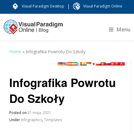
|
Visual Paradigm Desktop
Visual Paradigm Online
Menu
Home
»
Infografika Powrotu Do Szkoły
Infografika Powrotu
Do Szkoły
Posted on
31 maja, 2021
Under
Infographics
,
Templates