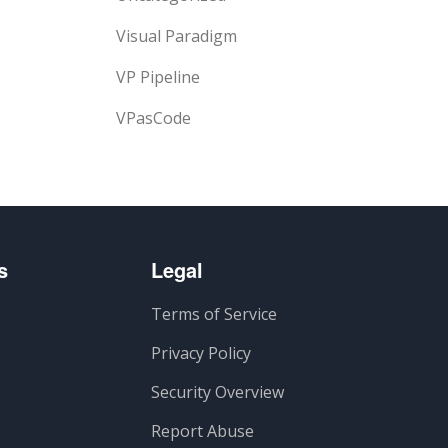
Visual Paradigm
VP Pipeline
VPasCode
s
Legal
Terms of Service
Privacy Policy
Security Overview
Report Abuse