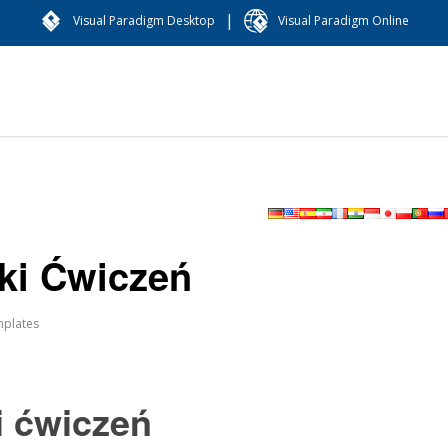
|
Visual Paradigm Desktop
Visual Paradigm Online
iki Ćwiczeń
plates
i ćwiczeń