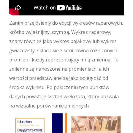
Zanim przejdziemy do edycji wykresów radarowych,
krótko wyjaśnijmy, czym są. Wykres radarowy,
znany również jako wykres pająkowy lub wykres
gwiaździsty, składa się z serii równo rozłożonych
promieni, każdy reprezentujący inną zmienną. Te
zmienne są nanoszone na promieniach, a ich
wartości przedstawiane są jako odległość od
środka wykresu. Po połączeniu tych punktów
danych powstaje kształt wielokąta, który pozwala
na wizualne porównanie zmiennych.