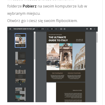
folderze
Pobierz
na swoim komputerze lub w
wybranym miejscu.
Otwórz go i ciesz się swoim flipbookiem.