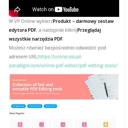
W VP Online wybierz
Produkt – darmowy zestaw
edytora PDF
, a następnie kliknij
Przeglądaj
wszystkie narzędzia PDF
.
Możesz również bezpośrednio odwiedzić pod
adresem URL:
https://online.visual-
paradigm.com/online-pdf-editor/pdf-editing-tools/