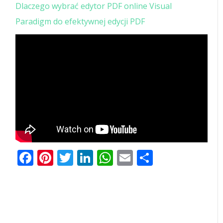
Dlaczego wybrać edytor PDF online Visual
Paradigm do efektywnej edycji PDF
Facebook
Pinterest
Twitter
LinkedIn
WhatsApp
Email
Share