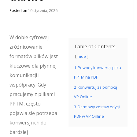
Posted on
10 stycznia, 2026
W dobie cyfrowej
Table of Contents
zróżnicowanie
formatów plików jest
hide
kluczowe dla płynnej
1
Powody konwersji pliku
komunikacji i
PPTM na PDF
współpracy. Gdy
2
Konwertuj za pomocą
pracujemy z plikami
VP Online
PPTM, często
3
Darmowy zestaw edycji
pojawia się potrzeba
PDF w VP Online
konwersji ich do
bardziej