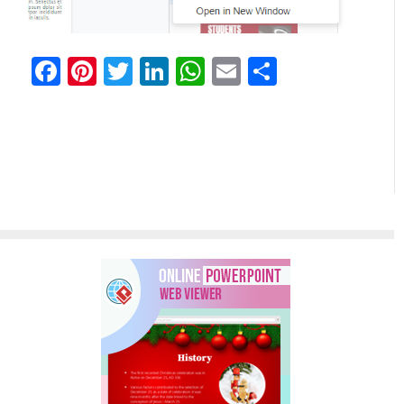
Facebook
Pinterest
Twitter
LinkedIn
WhatsApp
Email
Share