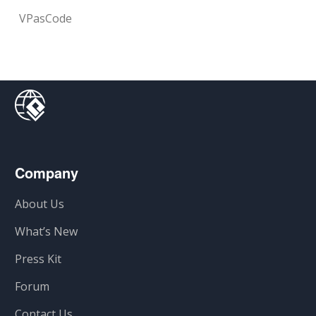
VPasCode
Company
About Us
What’s New
Press Kit
Forum
Contact Us