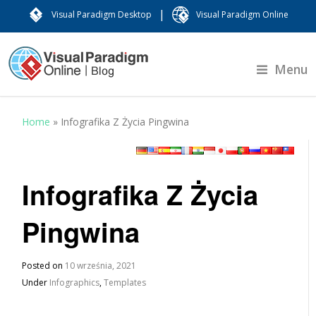
|
Visual Paradigm Desktop
Visual Paradigm Online
Menu
Home
»
Infografika Z Życia Pingwina
Infografika Z Życia
Pingwina
Posted on
10 września, 2021
Under
Infographics
,
Templates