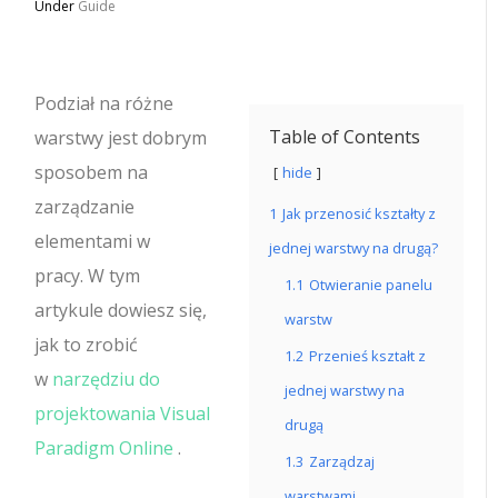
Under
Guide
Podział na różne
Table of Contents
warstwy jest dobrym
sposobem na
hide
zarządzanie
1
Jak przenosić kształty z
elementami w
jednej warstwy na drugą?
pracy.
W tym
1.1
Otwieranie panelu
artykule dowiesz się,
warstw
jak to zrobić
1.2
Przenieś kształt z
w
narzędziu do
jednej warstwy na
projektowania Visual
drugą
Paradigm Online
.
1.3
Zarządzaj
warstwami