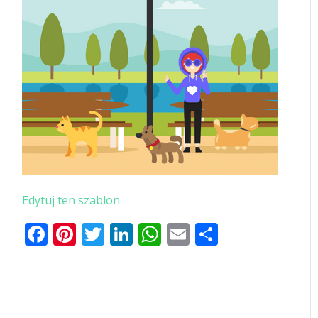
Edytuj ten szablon
Facebook
Pinterest
Twitter
LinkedIn
WhatsApp
Email
Share