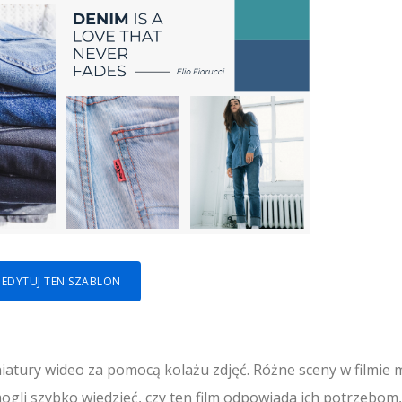
EDYTUJ TEN SZABLON
atury wideo za pomocą kolażu zdjęć. Różne sceny w filmie
gli szybko wiedzieć, czy ten film odpowiada ich potrzebom,