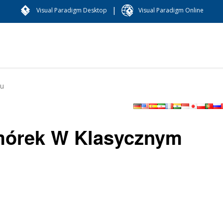
|
Visual Paradigm Desktop
Visual Paradigm Online
żu
mórek W Klasycznym