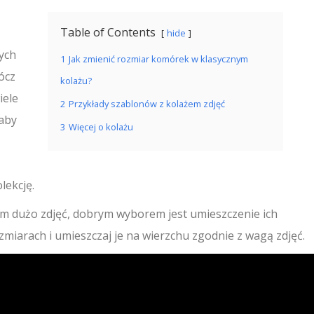
Table of Contents
hide
ych
1
Jak zmienić rozmiar komórek w klasycznym
ócz
kolażu?
iele
2
Przykłady szablonów z kolażem zdjęć
aby
3
Więcej o kolażu
lekcję.
em dużo zdjęć, dobrym wyborem jest umieszczenie ich
miarach i umieszczaj je na wierzchu zgodnie z wagą zdjęć.