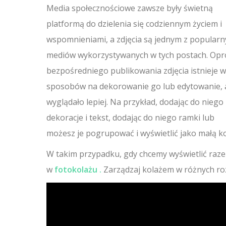
Media społecznościowe zawsze były świetną
platformą do dzielenia się codziennym życiem i
wspomnieniami, a zdjęcia są jednym z popularn
mediów wykorzystywanych w tych postach. Opr
bezpośredniego publikowania zdjęcia istnieje w
sposobów na dekorowanie go lub edytowanie, 
wyglądało lepiej. Na przykład, dodając do niego
dekoracje i tekst, dodając do niego ramki lub
możesz je pogrupować i wyświetlić jako małą ko
W takim przypadku, gdy chcemy wyświetlić raz
w
fotokolażu .
Zarządzaj kolażem w różnych roz