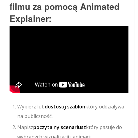
filmu za pomocą Animated
Explainer:
Wybierz lub
dostosuj szablon
który oddziaływa
na publiczność.
Napisz
poczytalny scenariusz
który pasuje do
wybranych wizualizacji i animacji.