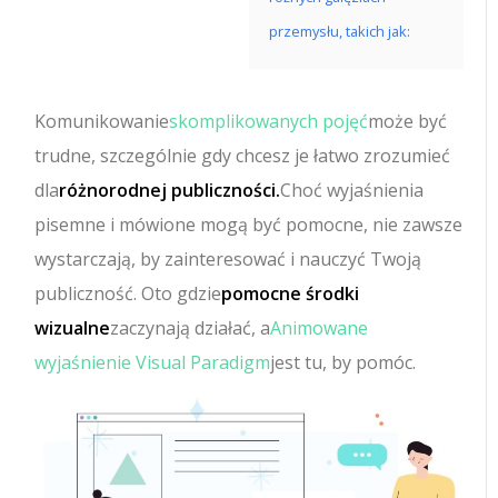
przemysłu, takich jak:
Komunikowanie
skomplikowanych pojęć
może być
trudne, szczególnie gdy chcesz je łatwo zrozumieć
dla
różnorodnej publiczności.
Choć wyjaśnienia
pisemne i mówione mogą być pomocne, nie zawsze
wystarczają, by zainteresować i nauczyć Twoją
publiczność. Oto gdzie
pomocne środki
wizualne
zaczynają działać, a
Animowane
wyjaśnienie Visual Paradigm
jest tu, by pomóc.