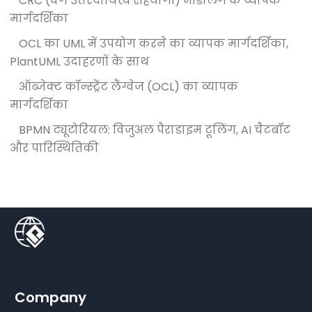
CRC (वर्ग उत्तरदायित्व सहयोगी) मॉडलिंग के व्यापक
मार्गदर्शिका
OCL का UML में उपयोग करने का व्यापक मार्गदर्शिका,
PlantUML उदाहरणों के साथ
ऑब्जेक्ट कॉन्स्ट्रेंट लैंग्वेज (OCL) का व्यापक
मार्गदर्शिका
BPMN ट्यूटोरियल: विजुअल पैराडाइम टूलिंग, AI चैटबॉट
और पारिस्थितिकी
Company