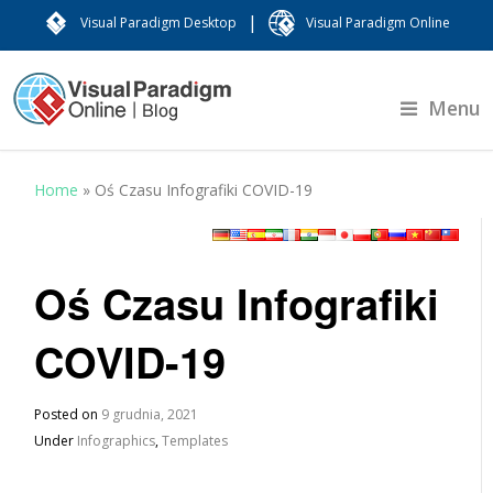
|
Visual Paradigm Desktop
Visual Paradigm Online
Menu
Home
»
Oś Czasu Infografiki COVID-19
Oś Czasu Infografiki
COVID-19
Posted on
9 grudnia, 2021
Under
Infographics
,
Templates