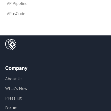
VP Pipeline
VPasCode
Company
About Us
What’s New
Press Kit
Forum