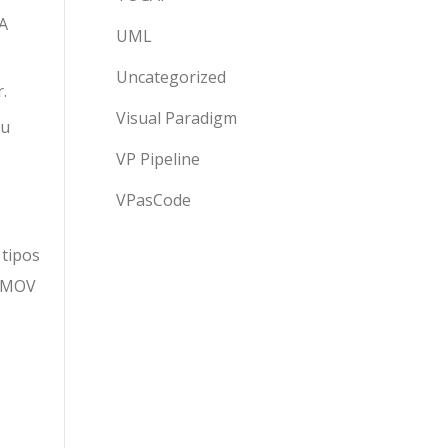
 A
UML
Uncategorized
.
Visual Paradigm
ou
VP Pipeline
VPasCode
 tipos
s MOV