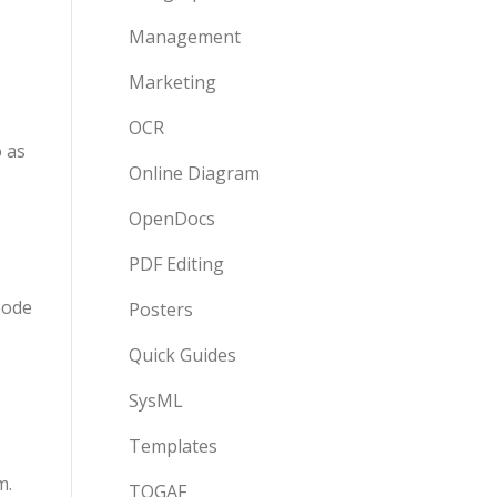
Management
Marketing
OCR
 as
Online Diagram
OpenDocs
PDF Editing
pode
Posters
ê
Quick Guides
SysML
Templates
m.
TOGAF