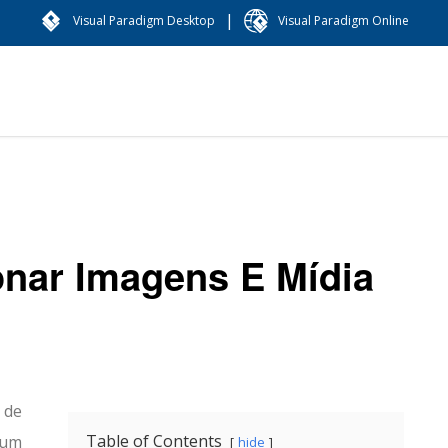
|
Visual Paradigm Desktop
Visual Paradigm Online
onar Imagens E Mídia
 de
Table of Contents
 um
hide