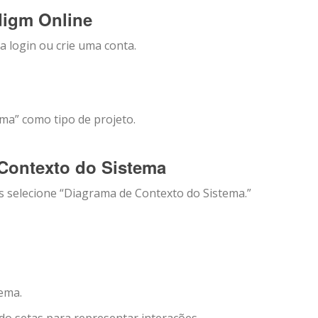
digm Online
a login ou crie uma conta.
ama” como tipo de projeto.
 Contexto do Sistema
is selecione “Diagrama de Contexto do Sistema.”
tema.
o setas para representar interações.