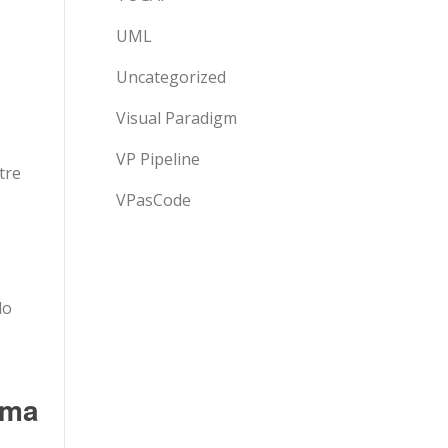
UML
Uncategorized
Visual Paradigm
VP Pipeline
tre
VPasCode
do
ema