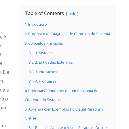
Table of Contents
hide
1
Introdução
2
Propósito do Diagrama de Contexto do Sistema
, é
3
Conceitos Principais
e
3.1
1. Sistema:
e
3.2
2. Entidades Externas:
 e
. Ele
3.3
3. Interações:
um
3.4
4. Fronteiras:
ma e
4
Principais Elementos de um Diagrama de
rá o
Contexto do Sistema
 um
5
Aprenda com Exemplos no Visual Paradigm
Online
 em
5.1
Passo 1: Acesse o Visual Paradigm Online