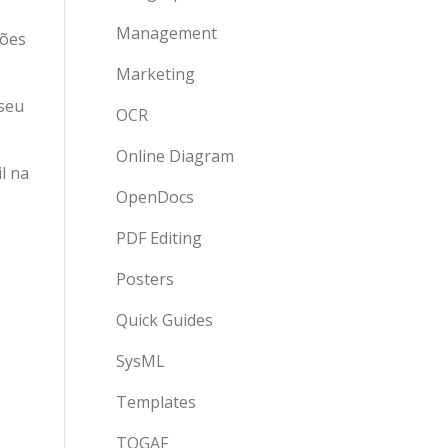
Management
ções
Marketing
 seu
OCR
Online Diagram
il na
OpenDocs
PDF Editing
Posters
Quick Guides
SysML
Templates
TOGAF