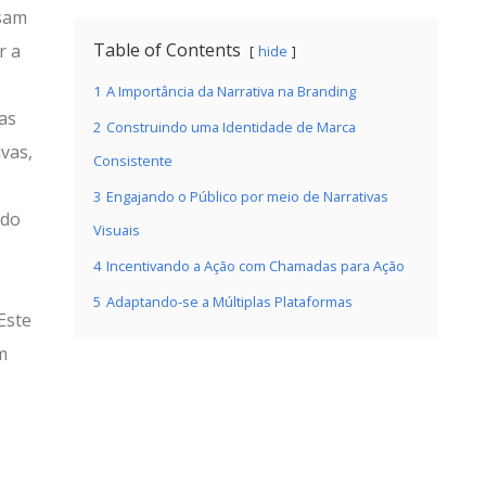
isam
Table of Contents
r a
hide
1
A Importância da Narrativa na Branding
as
2
Construindo uma Identidade de Marca
vas,
Consistente
3
Engajando o Público por meio de Narrativas
 do
Visuais
4
Incentivando a Ação com Chamadas para Ação
5
Adaptando-se a Múltiplas Plataformas
Este
m