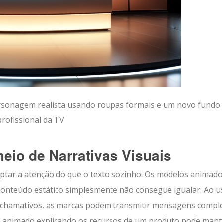
rsonagem realista usando roupas formais e um novo fundo
rofissional da TV
eio de Narrativas Visuais
aptar a atenção do que o texto sozinho. Os modelos animad
nteúdo estático simplesmente não consegue igualar. Ao u
 chamativos, as marcas podem transmitir mensagens compl
eo animado explicando os recursos de um produto pode mant