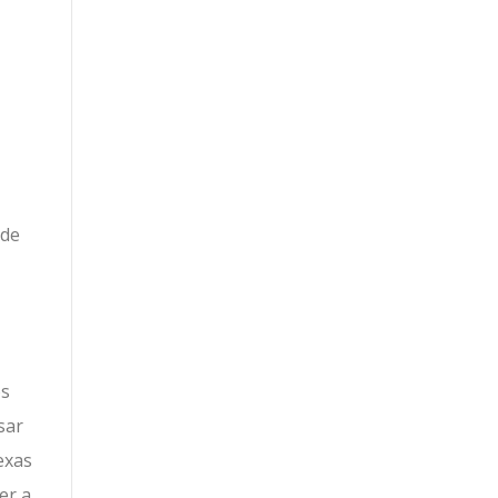
 de
os
sar
exas
er a