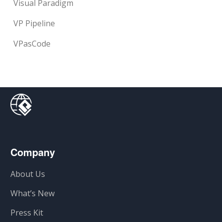
Visual Paradigm
VP Pipeline
VPasCode
Company
About Us
What’s New
Press Kit