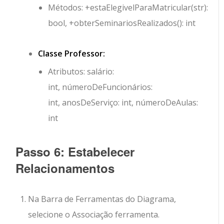
Métodos:
+estaElegivelParaMatricular(str):
bool
,
+obterSeminariosRealizados(): int
Classe Professor:
Atributos:
salário:
int
,
númeroDeFuncionários:
int
,
anosDeServiço: int
,
númeroDeAulas:
int
Passo 6: Estabelecer
Relacionamentos
Na Barra de Ferramentas do Diagrama,
selecione o
Associação
ferramenta.