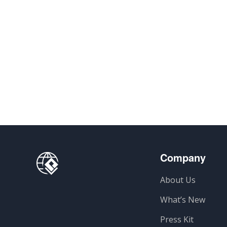
Company
About Us
What’s New
Press Kit