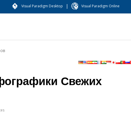
|
Visual Paradigm Desktop
Visual Paradigm Online
тов
фографики Свежих
tes