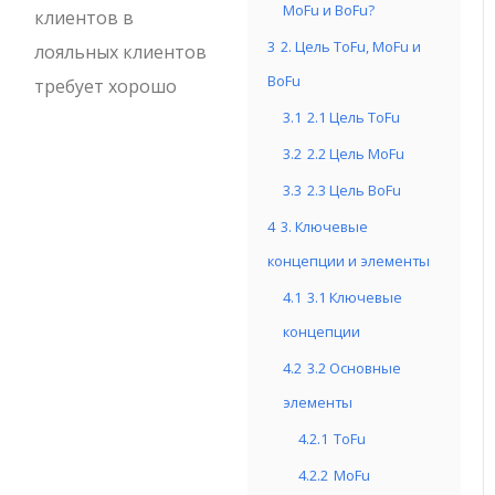
MoFu и BoFu?
клиентов в
3
2. Цель ToFu, MoFu и
лояльных клиентов
BoFu
требует хорошо
3.1
2.1 Цель ToFu
3.2
2.2 Цель MoFu
3.3
2.3 Цель BoFu
4
3. Ключевые
концепции и элементы
4.1
3.1 Ключевые
концепции
4.2
3.2 Основные
элементы
4.2.1
ToFu
4.2.2
MoFu