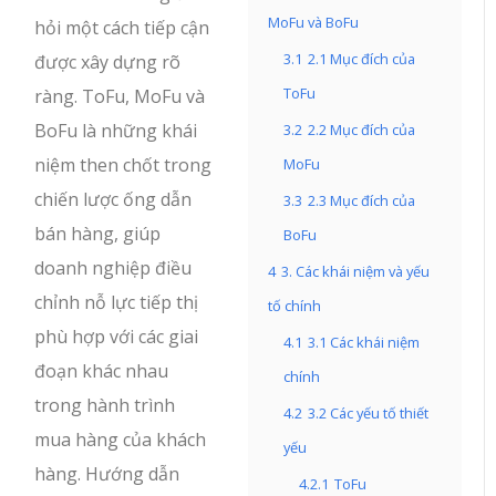
MoFu và BoFu
hỏi một cách tiếp cận
3.1
2.1 Mục đích của
được xây dựng rõ
ToFu
ràng. ToFu, MoFu và
BoFu là những khái
3.2
2.2 Mục đích của
niệm then chốt trong
MoFu
chiến lược ống dẫn
3.3
2.3 Mục đích của
bán hàng, giúp
BoFu
doanh nghiệp điều
4
3. Các khái niệm và yếu
chỉnh nỗ lực tiếp thị
tố chính
phù hợp với các giai
4.1
3.1 Các khái niệm
đoạn khác nhau
chính
trong hành trình
4.2
3.2 Các yếu tố thiết
mua hàng của khách
yếu
hàng. Hướng dẫn
4.2.1
ToFu