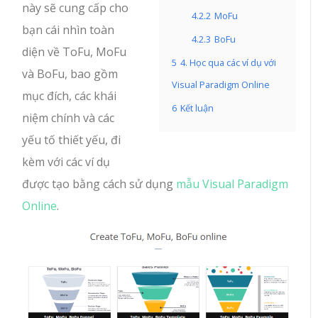
này sẽ cung cấp cho
4.2.2
MoFu
bạn cái nhìn toàn
4.2.3
BoFu
diện về ToFu, MoFu
5
4. Học qua các ví dụ với
và BoFu, bao gồm
Visual Paradigm Online
mục đích, các khái
6
Kết luận
niệm chính và các
yếu tố thiết yếu, đi
kèm với các ví dụ
được tạo bằng cách sử dụng
mẫu Visual Paradigm
Online
.