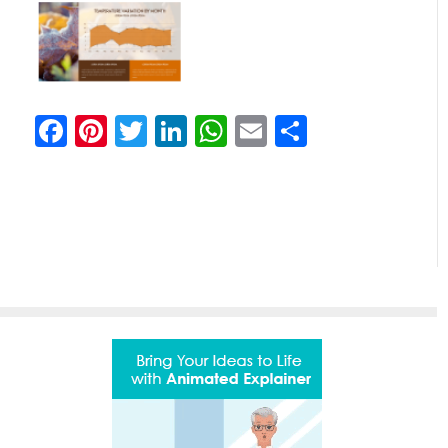
Facebook
Pinterest
Twitter
LinkedIn
WhatsApp
Email
Отправи