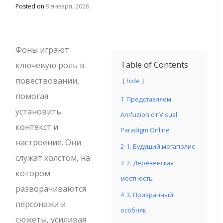
Posted on
9 января, 2026
Фоны играют
Table of Contents
ключевую роль в
повествовании,
hide
помогая
1
Представляем
установить
Anifuzion от Visual
контекст и
Paradigm Online
настроение. Они
2
1. Будущий мегаполис
служат холстом, на
3
2. Деревенская
котором
местность
разворачиваются
4
3. Призрачный
персонажи и
особняк
сюжеты, усиливая