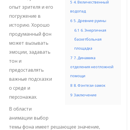
5
4. Величественный
опыт зрителя и его
водопад
погружение в
6
5. Древние руины
историю. Хорошо
6.1
6. Энергичная
продуманный фон
баскетбольная
может вызывать
площадка
эмоции, задавать
7
7. Динамика
тон и
отделения неотложной
предоставлять
помощи
важные подсказки
8
8. Фэнтези-замок
о среде и
9
Заключение
персонажах.
В области
анимации выбор
темы фона имеет решающее значение,