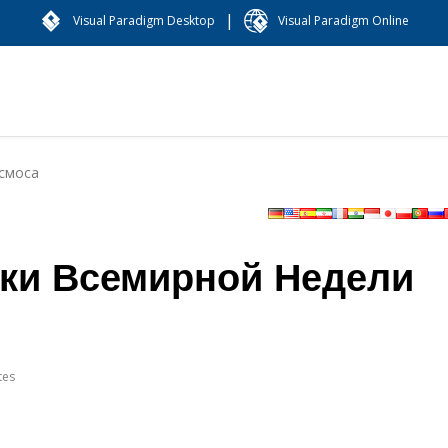
|
Visual Paradigm Desktop
Visual Paradigm Online
смоса
ки Всемирной Недели
tes