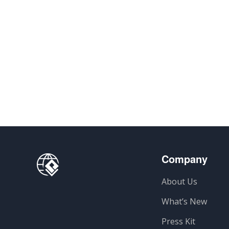
Company
About Us
What’s New
Press Kit