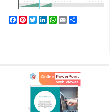
Facebook
Pinterest
Twitter
LinkedIn
WhatsApp
Email
Отправи