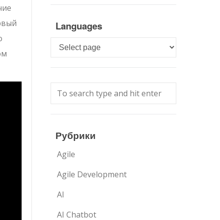
чие
рвый
Languages
о
Languages
ом
Рубрики
Agile
Agile Development
AI
AI Chatbot