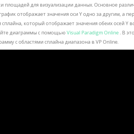
и площадей для визуализации данных. Основное разли
график отображает значения оси Y одно за другим, а пе
 сплайна, который отображает значения обеих осей Y в
вайте диаграммы с помощью
Visual Paradigm Online
. В эт
амму с областями сплайна диапазона в VP Online.