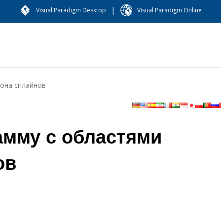
|
Visual Paradigm Desktop
Visual Paradigm Online
зона сплайнов
амму с областями
ов