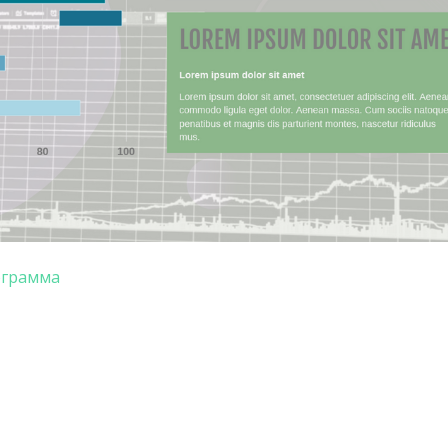
ограмма
авить