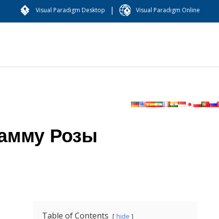
|
Visual Paradigm Desktop
Visual Paradigm Online
рамму Розы
Table of Contents
hide