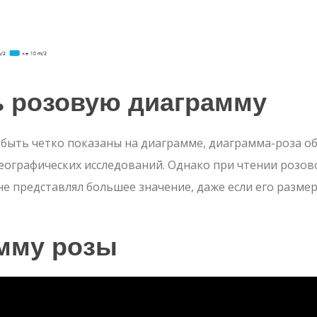
ь
розовую диаграмму
 быть четко показаны на диаграмме, диаграмма-роза о
географических исследований. Однако при чтении розов
е представлял большее значение, даже если его разме
мму розы