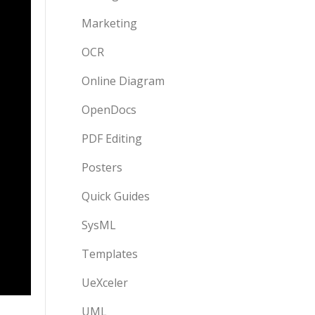
Marketing
OCR
Online Diagram
OpenDocs
PDF Editing
Posters
Quick Guides
SysML
Templates
UeXceler
UML