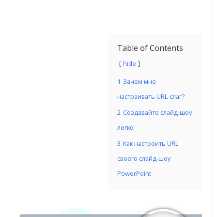
Table of Contents
hide
1
Зачем мне
настраивать URL-слаг?
2
Создавайте слайд-шоу
легко
3
Как настроить URL
своего слайд-шоу
PowerPoint