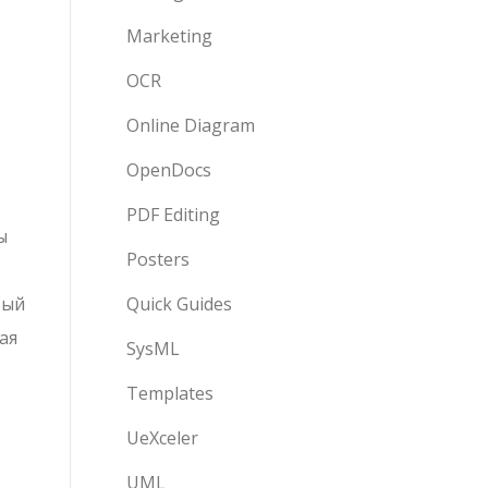
Marketing
OCR
Online Diagram
OpenDocs
PDF Editing
ы
Posters
Quick Guides
рый
ая
SysML
Templates
UeXceler
UML