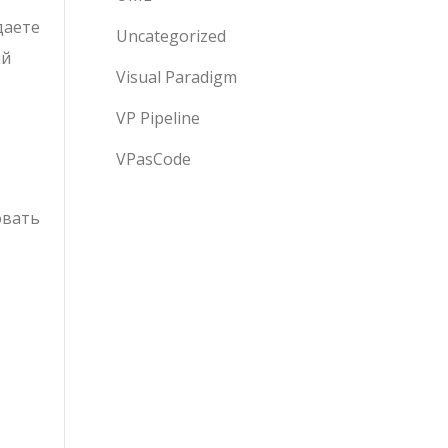
даете
Uncategorized
ый
Visual Paradigm
VP Pipeline
VPasCode
овать