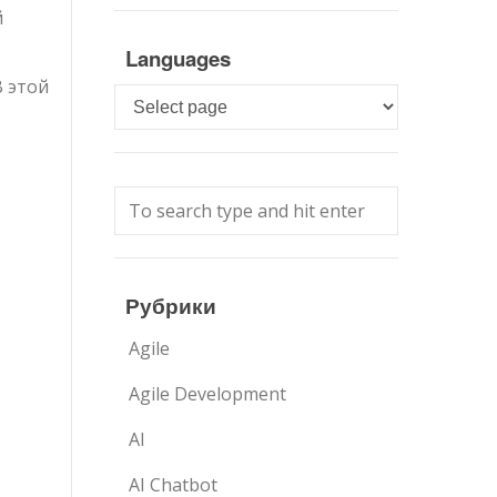
й
Languages
В этой
Languages
Рубрики
Agile
Agile Development
AI
AI Chatbot