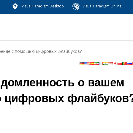
|
Visual Paradigm Desktop
Visual Paradigm Online
ренде с помощью цифровых флайбуков?
едомленность о вашем
ю цифровых флайбуков