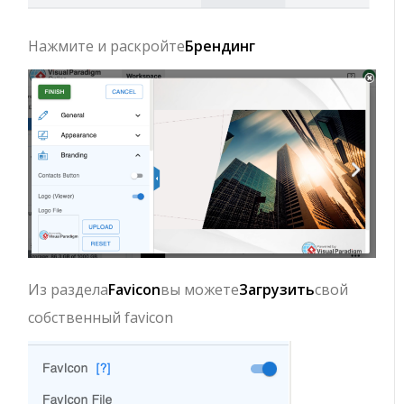
Нажмите и раскройте
Брендинг
Из раздела
Favicon
вы можете
Загрузить
свой
собственный favicon