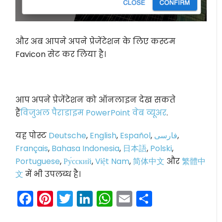
और अब आपने अपने प्रेजेंटेशन के लिए कस्टम
Favicon सेट कर लिया है।
आप अपने प्रेजेंटेशन को ऑनलाइन देख सकते
हैं
विजुअल पैराडाइम PowerPoint वेब व्यूअर
.
यह पोस्ट
Deutsche
,
English
,
Español
,
فارسی
,
Français
,
Bahasa Indonesia
,
日本語
,
Polski
,
Portuguese
,
Ру́сский
,
Việt Nam
,
简体中文
और
繁體中
文
में भी उपलब्ध है।
Facebook
Pinterest
Twitter
LinkedIn
WhatsApp
Email
Share