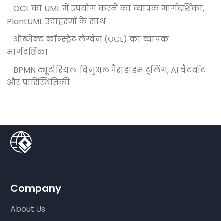
OCL का UML में उपयोग करने का व्यापक मार्गदर्शिका,
PlantUML उदाहरणों के साथ
ऑब्जेक्ट कॉन्स्ट्रेंट लैंग्वेज (OCL) का व्यापक
मार्गदर्शिका
BPMN ट्यूटोरियल: विजुअल पैराडाइम टूलिंग, AI चैटबॉट
और पारिस्थितिकी
Company
About Us