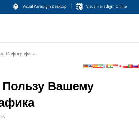
|
Visual Paradigm Desktop
Visual Paradigm Online
вью Инфографика
т Пользу Вашему
афика
tes