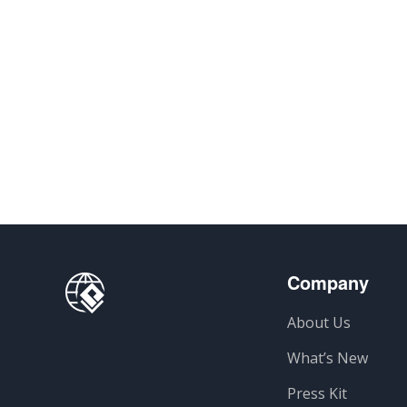
Company
About Us
What’s New
Press Kit