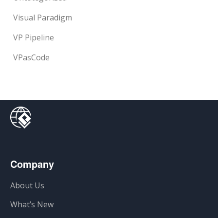
Visual Paradigm
VP Pipeline
VPasCode
Company
About Us
What’s New