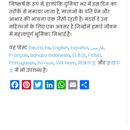
निष्कर्ष के रूप में, हालांकि दुनिया भर में इस दिन का
तरीके से मनाया जाता है, माताओं के प्रति प्रेम और
आभार की भावना एक जैसी रहती है। मदर्स डे उन
महिलाओं के लिए एक अवसर है जिन्होंने हमारे जीवन
में महत्वपूर्ण भूमिका निभाई है।
यह पोस्ट
Deutsche
,
English
,
Español
,
فارسی
,
Français
,
Bahasa Indonesia
,
日本語
,
Polski
,
Portuguese
,
Ру́сский
,
Việt Nam
,
简体中文
और
繁體中
文
में भी उपलब्ध है।
Facebook
Pinterest
Twitter
LinkedIn
WhatsApp
Email
Share