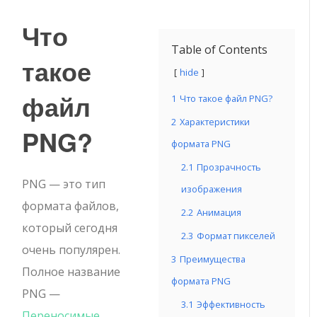
Что
Table of Contents
такое
hide
файл
1
Что такое файл PNG?
2
Характеристики
PNG?
формата PNG
2.1
Прозрачность
PNG — это тип
изображения
формата файлов,
2.2
Анимация
который сегодня
2.3
Формат пикселей
очень популярен.
3
Преимущества
Полное название
формата PNG
PNG —
3.1
Эффективность
Переносимые