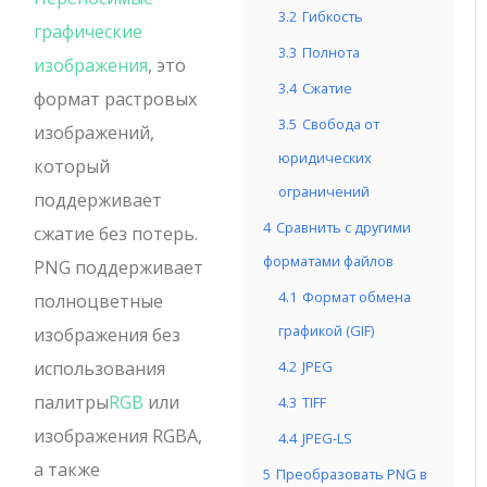
3.2
Гибкость
графические
3.3
Полнота
изображения
, это
3.4
Сжатие
формат растровых
3.5
Свобода от
изображений,
юридических
который
ограничений
поддерживает
4
Сравнить с другими
сжатие без потерь.
форматами файлов
PNG поддерживает
4.1
Формат обмена
полноцветные
графикой (GIF)
изображения без
использования
4.2
JPEG
палитры
RGB
или
4.3
TIFF
изображения RGBA,
4.4
JPEG-LS
а также
5
Преобразовать PNG в