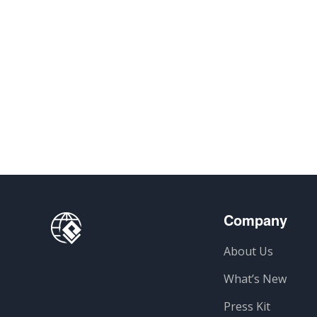
Company
About Us
What’s New
Press Kit