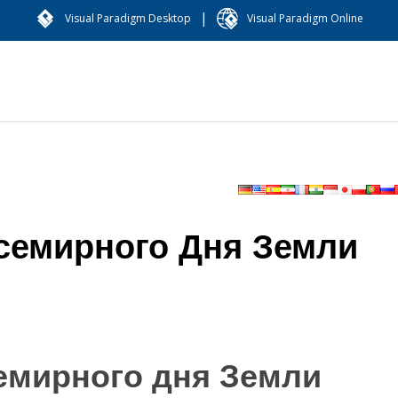
|
Visual Paradigm Desktop
Visual Paradigm Online
семирного Дня Земли
емирного дня Земли