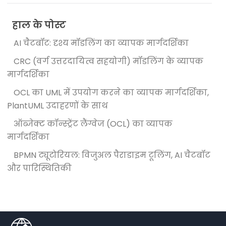
हाल के पोस्ट
AI चैटबॉट: दृश्य मॉडलिंग का व्यापक मार्गदर्शिका
CRC (वर्ग उत्तरदायित्व सहयोगी) मॉडलिंग के व्यापक
मार्गदर्शिका
OCL का UML में उपयोग करने का व्यापक मार्गदर्शिका,
PlantUML उदाहरणों के साथ
ऑब्जेक्ट कॉन्स्ट्रेंट लैंग्वेज (OCL) का व्यापक
मार्गदर्शिका
BPMN ट्यूटोरियल: विजुअल पैराडाइम टूलिंग, AI चैटबॉट
और पारिस्थितिकी