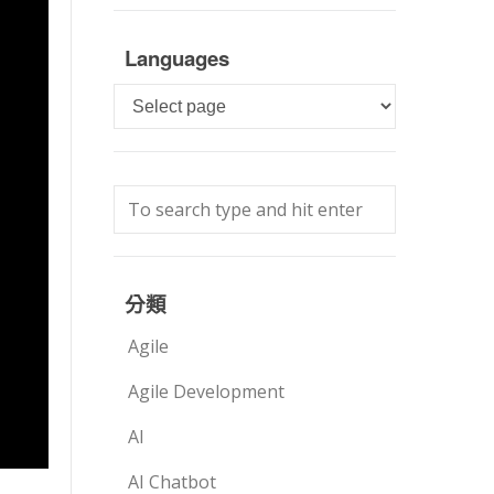
Languages
Languages
分類
Agile
Agile Development
AI
AI Chatbot