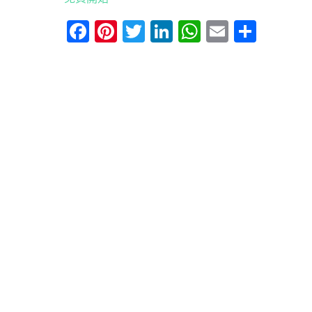
Facebook
Pinterest
Twitter
LinkedIn
WhatsApp
Email
分
享