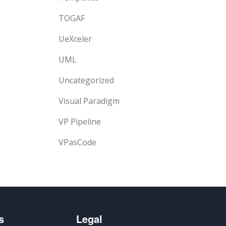
TOGAF
UeXceler
UML
Uncategorized
Visual Paradigm
VP Pipeline
VPasCode
s
Legal