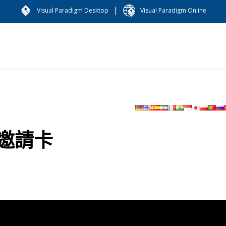
|
Visual Paradigm Desktop
Visual Paradigm Online
張邀請卡