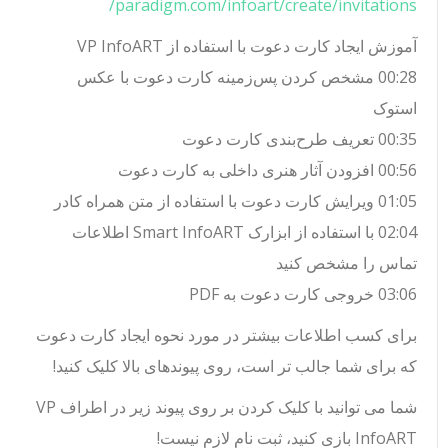
paradigm.com/infoart/create/invitations/
آموزش ایجاد کارت دعوت با استفاده از VP InfoART
00:28 مشخص کردن پس‌زمینه کارت دعوت با عکس
استوک
00:35 تعریف طرح‌بندی کارت دعوت
00:56 افزودن آثار هنری داخلی به کارت دعوت
01:05 ویرایش کارت دعوت با استفاده از متن همراه کادر
02:04 با استفاده از ابزارک Smart InfoART اطلاعات
تماس را مشخص کنید
03:06 خروجی کارت دعوت به PDF
برای کسب اطلاعات بیشتر در مورد نحوه ایجاد کارت دعوت
که برای شما جالب تر است، روی پیوندهای بالا کلیک کنید!
شما می توانید با کلیک کردن بر روی پیوند زیر در اطراف VP
InfoART بازی کنید، ثبت نام لازم نیست!