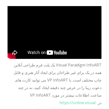
Visual Paradigm InfoART یک پلت فرم طراحی آنلاین
همه در یک برای غیر طراحان برای ایجاد آثار هنری و قابل
چاپ مختلف است. با VP InfoART می توانید کارت های
دعوت زیبا را در عرض چند دقیقه ایجاد کنید، نه در چند
ساعت. اطلاعات بیشتر در مورد VP InfoART
در
https://online.visual-