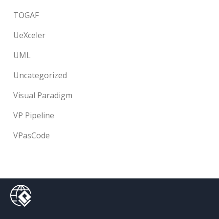
TOGAF
UeXceler
UML
Uncategorized
Visual Paradigm
VP Pipeline
VPasCode