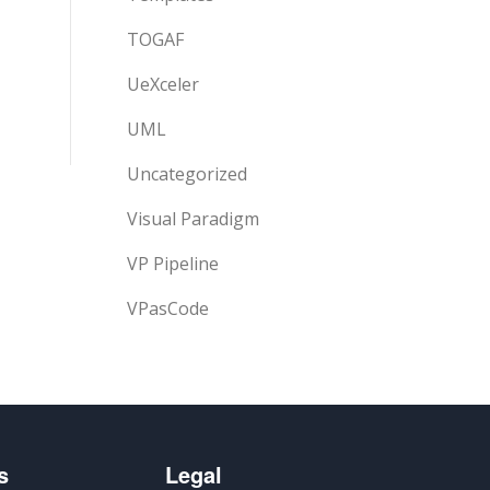
TOGAF
UeXceler
UML
Uncategorized
Visual Paradigm
VP Pipeline
VPasCode
s
Legal