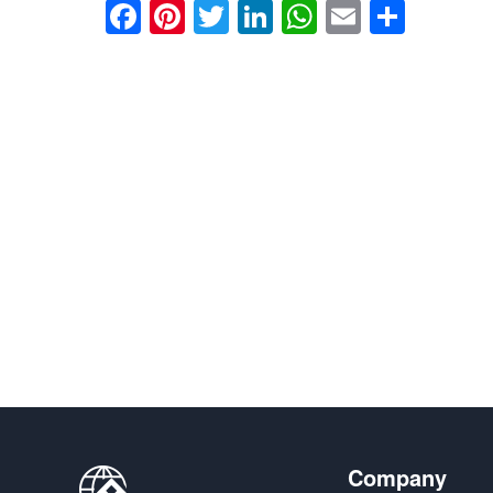
Facebook
Pinterest
Twitter
LinkedIn
WhatsApp
Email
分
享
Company