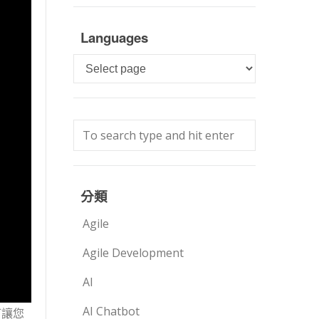
Languages
Languages
分類
Agile
Agile Development
AI
AI Chatbot
可讓您