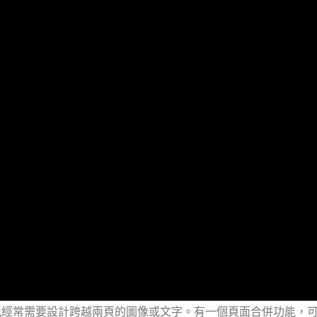
建書籍時，您可能經常需要設計跨越兩頁的圖像或文字。有一個頁面合併功能，