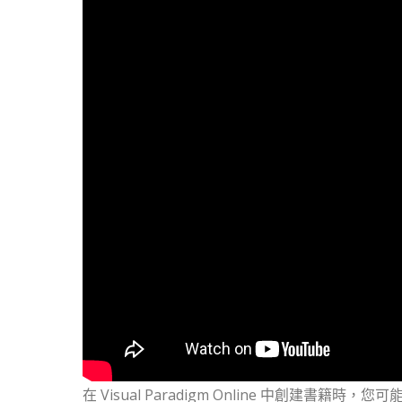
在 Visual Paradigm Online 中創