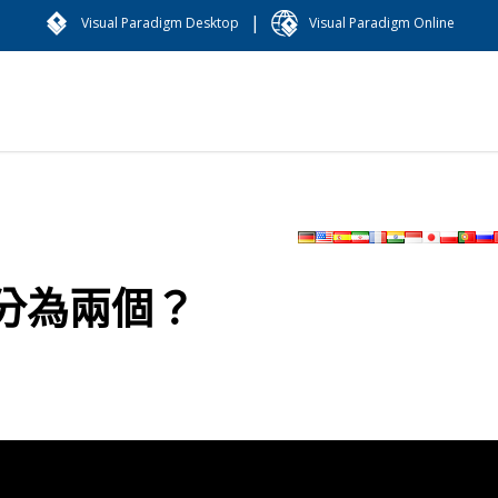
|
Visual Paradigm Desktop
Visual Paradigm Online
分為兩個？