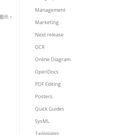
Management
圖示。
Marketing
Next release
OCR
Online Diagram
OpenDocs
PDF Editing
Posters
Quick Guides
SysML
Templates