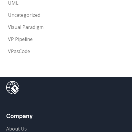
UML
Uncategorized
Visual Paradigm
VP Pipeline
VPasCode
Company
About Us