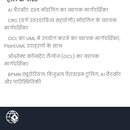
AI चैटबॉट: दृश्य मॉडलिंग का व्यापक मार्गदर्शिका
CRC (वर्ग उत्तरदायित्व सहयोगी) मॉडलिंग के व्यापक
मार्गदर्शिका
OCL का UML में उपयोग करने का व्यापक मार्गदर्शिका,
PlantUML उदाहरणों के साथ
ऑब्जेक्ट कॉन्स्ट्रेंट लैंग्वेज (OCL) का व्यापक
मार्गदर्शिका
BPMN ट्यूटोरियल: विजुअल पैराडाइम टूलिंग, AI चैटबॉट
और पारिस्थितिकी