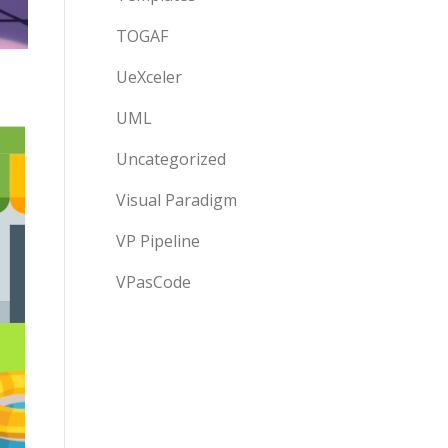
TOGAF
UeXceler
UML
Uncategorized
Visual Paradigm
VP Pipeline
VPasCode