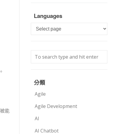
Languages
Languages
。
分類
Agile
Agile Development
被能
AI
AI Chatbot