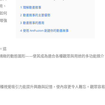
術、
1
理解動畫敘事
具如何
2
動畫敘事的主要優勢
增強
3
動畫敘事的應用
4
使用 AniFuzion 創建你的動畫故事
。這
精緻的動態圖形——使其成為適合各種觀眾與用途的多功能媒介
種視覺吸引力能提升興趣與記憶，使內容更令人難忘。觀眾容易