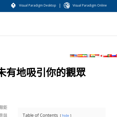
|
Visual Paradigm Desktop
Visual Paradigm Online
未有地吸引你的觀眾
艱鉅
Table of Contents
意與
hide